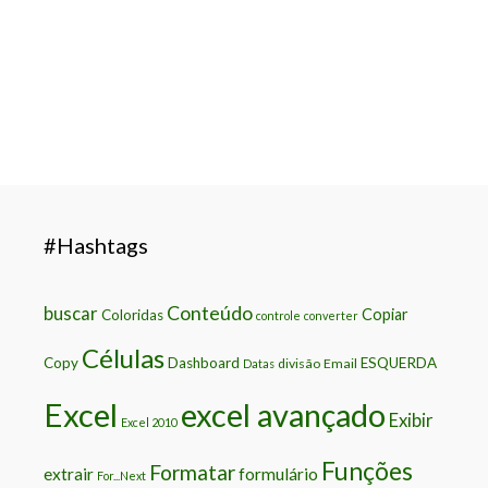
vendas de três setores
Leia o artigo completo …
#Hashtags
Conteúdo
buscar
Copiar
Coloridas
controle
converter
Células
Copy
Dashboard
ESQUERDA
divisão
Email
Datas
Excel
excel avançado
Exibir
Excel 2010
Funções
Formatar
extrair
formulário
For...Next