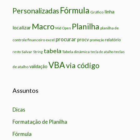
Fórmula
Personalizadas
linha
Gráfico
Macro
Planilha
localizar
planilha de
Mid
Open
procurar
procv
relatório
controle financeiro excel
promoção
tabela
Salvar
Tabela dinâmica
teclas
resto
String
tecla de atalho
VBA
via código
validação
de atalho
Assuntos
Dicas
Formatação de Planilha
Fórmula