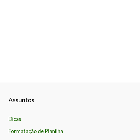
cadastros de client
dia de quem usa o
importância de uma
falar e digitar um 
A partir daí você já
Assuntos
Dicas
Formatação de Planilha