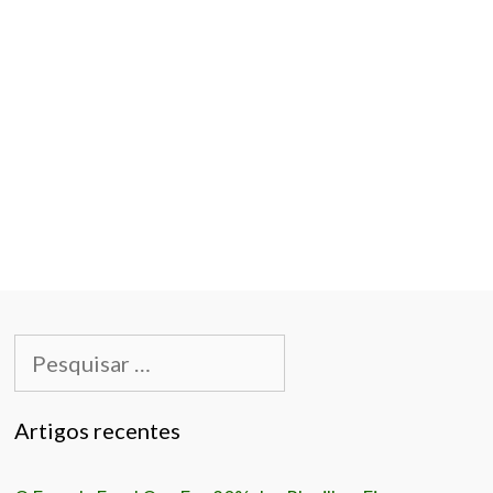
es, fornecedores e tudo mais, sabe da
 verficação como esta. Muitas vezes podemos
número importantes destes de maneira errada.
 pode
Leia o artigo completo …
Pesquisar
por:
Artigos recentes