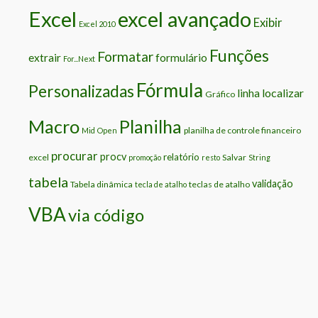
Excel
excel avançado
Exibir
Excel 2010
Funções
Formatar
extrair
formulário
For...Next
Fórmula
Personalizadas
localizar
linha
Gráfico
Macro
Planilha
planilha de controle financeiro
Mid
Open
procurar
procv
relatório
excel
Salvar
promoção
resto
String
tabela
validação
Tabela dinâmica
teclas de atalho
tecla de atalho
VBA
via código