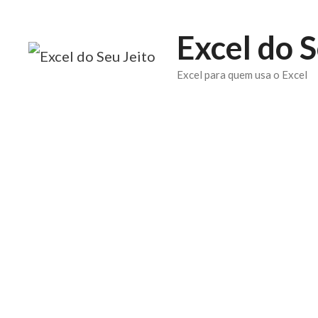
Pular
Excel do S
para
o
Excel para quem usa o Excel
conteúdo