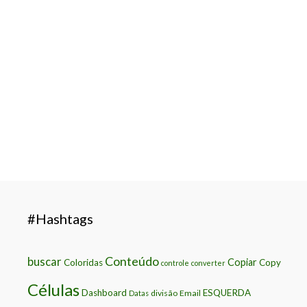
compreensão e de grande relevância no dia a 
Excel para gerar suas planilhas de controle e
Leia o artigo completo …
#Hashtags
Conteúdo
buscar
Copiar
Coloridas
Copy
controle
converter
Células
Dashboard
ESQUERDA
divisão
Email
Datas