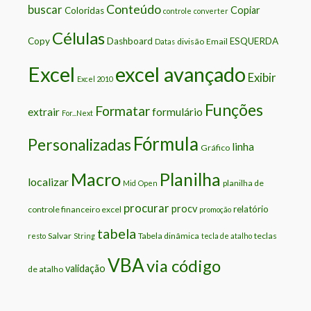
Conteúdo
buscar
Copiar
Coloridas
controle
converter
Células
Copy
Dashboard
ESQUERDA
divisão
Email
Datas
Excel
excel avançado
Exibir
Excel 2010
Funções
Formatar
extrair
formulário
For...Next
Fórmula
Personalizadas
linha
Gráfico
Macro
Planilha
localizar
planilha de
Mid
Open
procurar
procv
relatório
controle financeiro excel
promoção
tabela
Salvar
Tabela dinâmica
teclas
resto
String
tecla de atalho
VBA
via código
validação
de atalho