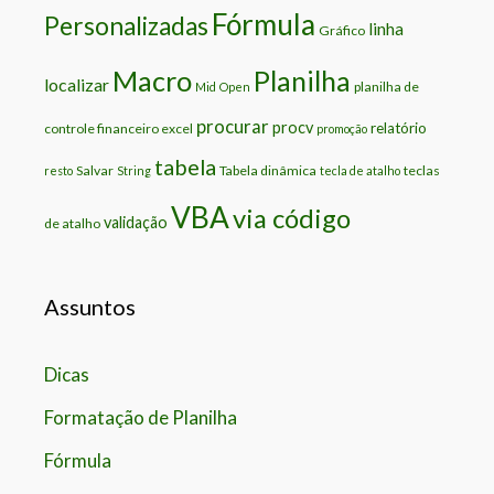
Fórmula
Personalizadas
linha
Gráfico
Macro
Planilha
localizar
planilha de
Mid
Open
procurar
procv
relatório
controle financeiro excel
promoção
tabela
Salvar
Tabela dinâmica
teclas
resto
String
tecla de atalho
VBA
via código
validação
de atalho
Assuntos
Dicas
Formatação de Planilha
Fórmula