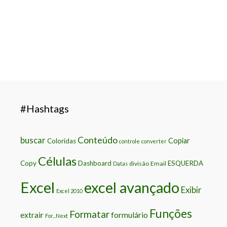
indicadores e gráficos profissionais.
Leia o artigo completo …
#Hashtags
Conteúdo
buscar
Copiar
Coloridas
controle
converter
Células
Copy
Dashboard
ESQUERDA
divisão
Email
Datas
Excel
excel avançado
Exibir
Excel 2010
Funções
Formatar
extrair
formulário
For...Next