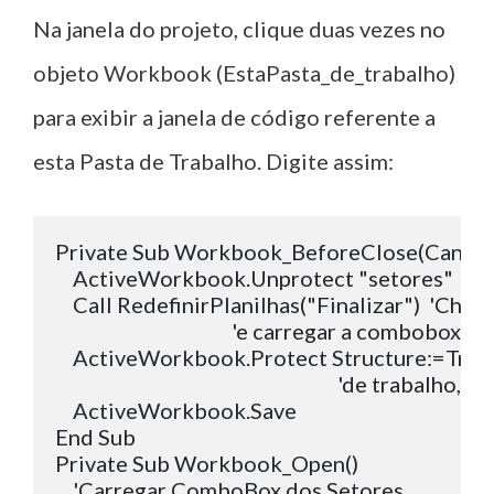
Na janela do projeto, clique duas vezes no
objeto Workbook (EstaPasta_de_trabalho)
para exibir a janela de código referente a
esta Pasta de Trabalho. Digite assim:
Private Sub Workbook_BeforeClose(Cancel 
    ActiveWorkbook.Unprotect "setores"  'De
    Call RedefinirPlanilhas("Finalizar")  'Cham
                                        'e carregar a combobox

    ActiveWorkbook.Protect Structure:=True,
                                                                'de trabal
    ActiveWorkbook.Save

End Sub

Private Sub Workbook_Open()

    'Carregar ComboBox dos Setores
