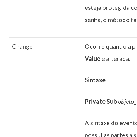
esteja protegida 
senha, o método fa
Change
Ocorre quando a p
Value
é alterada.
Sintaxe
Private Sub
objeto
_
A sintaxe do even
possui as partes a s