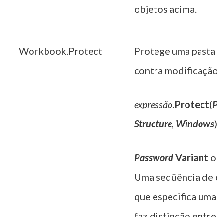
objetos acima.
Workbook.Protect
Protege uma pasta 
contra modificação
expressão
.
Protect
(
Structure
,
Windows
)
Password
Variant
o
Uma seqüência de 
que especifica uma
faz distinção entr