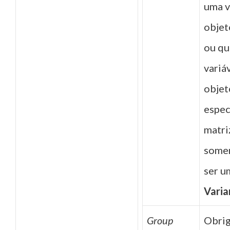
uma v
objet
ou qu
variá
objet
espec
matri
some
ser u
Varia
Group
Obrig