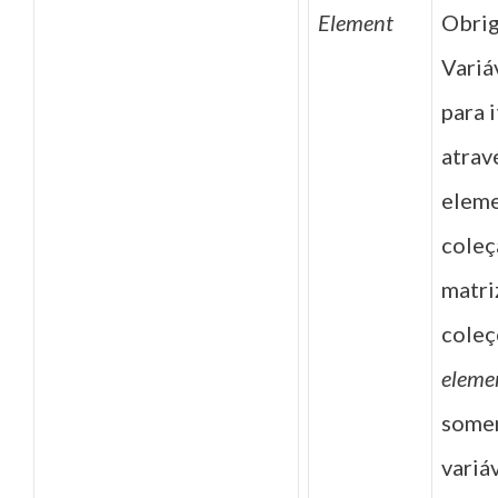
Element
Obrig
Variá
para 
atrav
eleme
coleç
matri
coleç
eleme
some
variá