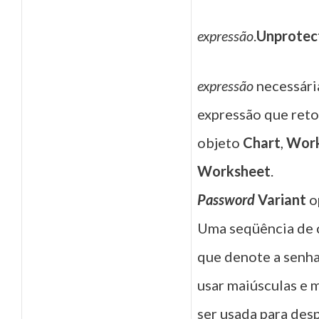
expressão
.
Unprotec
expressão
necessári
expressão que ret
objeto
Chart
,
Wor
Worksheet
.
Password
Variant
o
Uma seqüência de 
que denote a senh
usar maiúsculas e m
ser usada para des