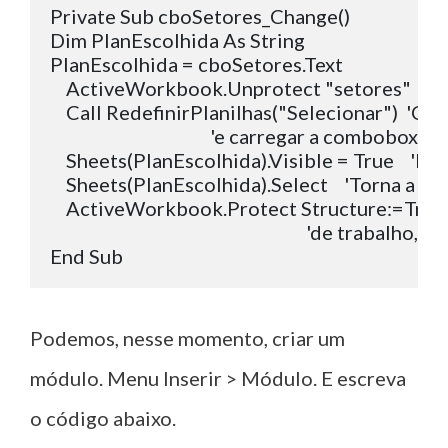
Private Sub cboSetores_Change()

Dim PlanEscolhida As String

PlanEscolhida = cboSetores.Text

    ActiveWorkbook.Unprotect "setores"  'De
    Call RedefinirPlanilhas("Selecionar")  'Cha
                                        'e carregar a combobox

    Sheets(PlanEscolhida).Visible = True    'Re
    Sheets(PlanEscolhida).Select    'Torna a pla
    ActiveWorkbook.Protect Structure:=True,
                                                                'de trabal
Podemos, nesse momento, criar um
módulo. Menu Inserir > Módulo. E escreva
o código abaixo.