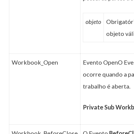
objeto
Obrigatór
objeto vál
Workbook_Open
Evento OpenO Ev
ocorre quando a pa
trabalho é aberta.
Private Sub Work
Workbook_BeforeClose
O Evento
BeforeC