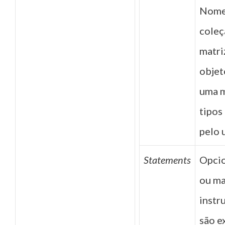
Nome
coleç
matri
objet
uma m
tipos
pelo 
Statements
Opcio
ou ma
instr
são e