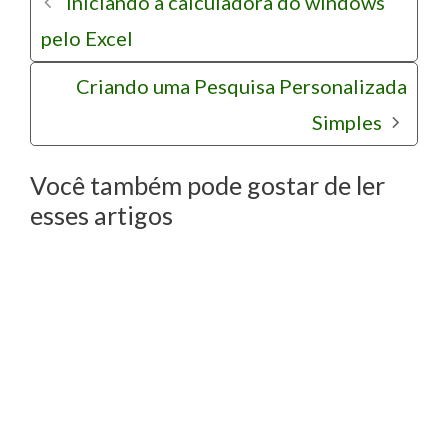
s
Iniciando a calculadora do windows
a
o
pelo Excel
v
r
e
i
Criando uma Pesquisa Personalizada
g
a
Simples
a
s
ç
Você também pode gostar de ler
ã
esses artigos
o
d
e
p
o
s
t