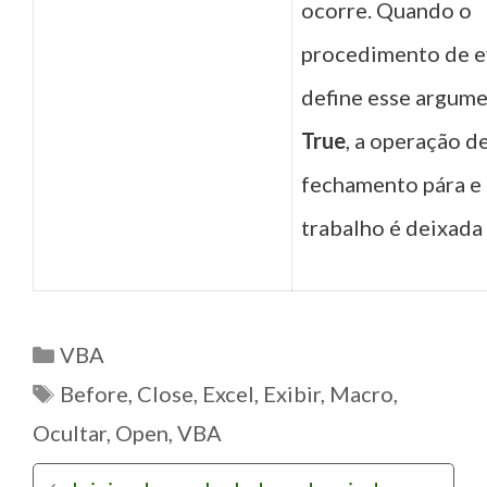
ocorre. Quando o
procedimento de 
define esse argum
True
, a operação d
fechamento pára e 
trabalho é deixada 
C
VBA
a
T
Before
,
Close
,
Excel
,
Exibir
,
Macro
,
t
a
Ocultar
,
Open
,
VBA
e
g
N
g