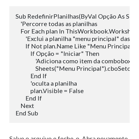
Sub RedefinirPlanilhas(ByVal Opção As Strin
    'Percorre todas as planilhas

    For Each plan In ThisWorkbook.Worksheet
        'Exclui a planilha "menu principal" das 
        If Not plan.Name Like "Menu Principal" 
            If Opção = "Iniciar" Then

                'Adiciona como item da combobox

                Sheets("Menu Principal").cboSet
            End If

            'oculta a planilha

            plan.Visible = False

        End If

    Next

Salve o arquivo e feche-o. Abra novamente