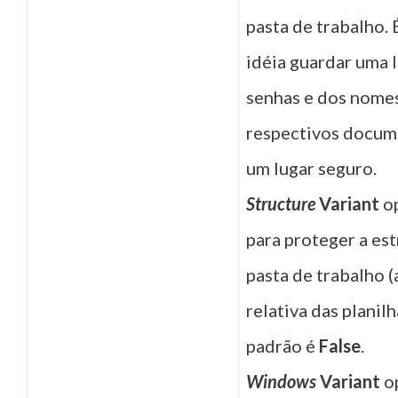
pasta de trabalho.
idéia guardar uma l
senhas e dos nomes
respectivos docu
um lugar seguro.
Structure
Variant
op
para proteger a est
pasta de trabalho (
relativa das planilh
padrão é
False
.
Windows
Variant
op