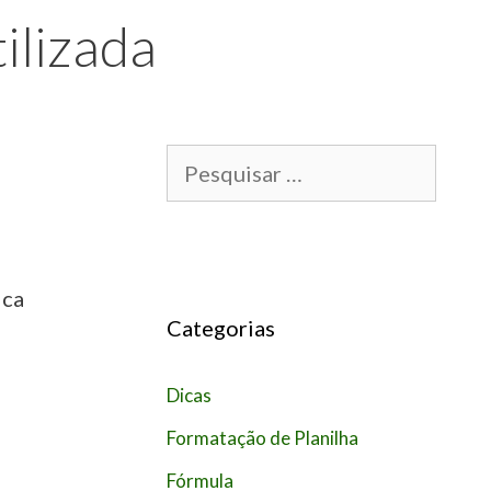
ilizada
P
e
s
q
ica
u
Categorias
i
s
Dicas
a
Formatação de Planilha
r
Fórmula