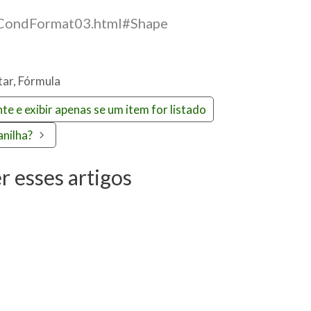
xlCondFormat03.html#Shape
tar
,
Fórmula
 e exibir apenas se um item for listado
anilha?
 esses artigos