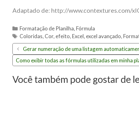
Adaptado de: http://www.contextures.com/
C
Formatação de Planilha
,
Fórmula
a
T
Coloridas
,
Cor
,
efeito
,
Excel
,
excel avançado
,
Forma
t
a
N
Gerar numeração de uma listagem automaticamente
e
g
a
g
s
Como exibir todas as fórmulas utilizadas em minha pl
v
o
e
r
Você também pode gostar de ler
g
i
a
a
ç
s
ã
o
d
e
p