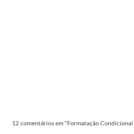
o
s
t
12 comentários em “Formatação Condicional 