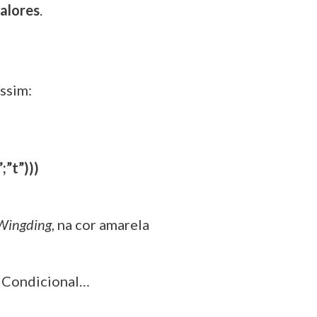
alores
.
ssim:
;”t”)))
Wingding
, na cor amarela
 Condicional…