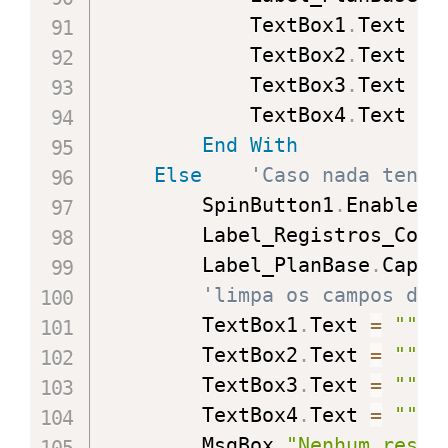
            TextBox1
.
Text 
=
            TextBox2
.
Text 
=
            TextBox3
.
Text 
=
            TextBox4
.
Text 
=
End
With
Else
'Caso nada tenha
        SpinButton1
.
Enabled 
        Label_Registros_Cont
        Label_PlanBase
.
Capti
'limpa os campos do 
        TextBox1
.
Text 
=
""
        TextBox2
.
Text 
=
""
        TextBox3
.
Text 
=
""
        TextBox4
.
Text 
=
""
        MsgBox 
"Nenhum resul