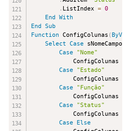
.
ListIndex 
=
0
End
With
End
Sub
Function
 ConfigColunas
(
ByVal
Select
Case
 sNomeCampo

Case
"Nome"
            ConfigColunas 
=
Case
"Estado"
            ConfigColunas 
=
Case
"Função"
            ConfigColunas 
=
Case
"Status"
            ConfigColunas 
=
Case
Else