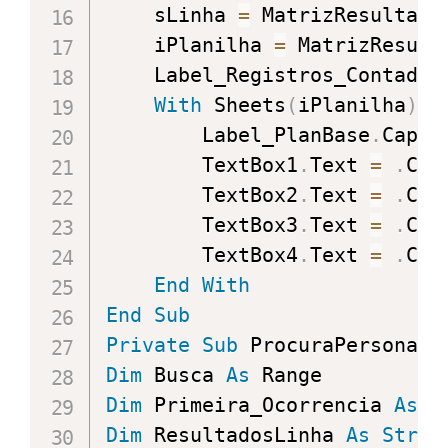
    sLinha 
=
 MatrizResultado
    iPlanilha 
=
 MatrizResult
    Label_Registros_Contador
With
 Sheets
(
iPlanilha
)
        Label_PlanBase
.
Capti
        TextBox1
.
Text 
=
.
Cel
        TextBox2
.
Text 
=
.
Cel
        TextBox3
.
Text 
=
.
Cel
        TextBox4
.
Text 
=
.
Cel
End
With
End
Sub
Private
Sub
 ProcuraPersonali
Dim
 Busca 
As
Dim
 Primeira_Ocorrencia 
As
S
Dim
 ResultadosLinha 
As
Strin