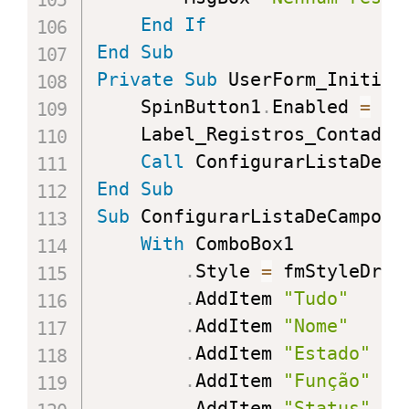
End
If
End
Sub
Private
Sub
 UserForm_Initial
    SpinButton1
.
Enabled 
=
Fa
    Label_Registros_Contador
Call
End
Sub
Sub
 ConfigurarListaDeCampos
(
With
 ComboBox1

.
Style 
=
 fmStyleDropD
.
AddItem 
"Tudo"
.
AddItem 
"Nome"
.
AddItem 
"Estado"
.
AddItem 
"Função"
.
AddItem 
"Status"