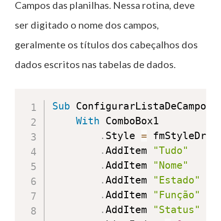
Campos das planilhas. Nessa rotina, deve
ser digitado o nome dos campos,
geralmente os títulos dos cabeçalhos dos
dados escritos nas tabelas de dados.
Sub
 ConfigurarListaDeCampos
(
With
 ComboBox1

.
Style 
=
 fmStyleDropD
.
AddItem 
"Tudo"
'<
.
AddItem 
"Nome"
.
AddItem 
"Estado"
.
AddItem 
"Função"
.
AddItem 
"Status"