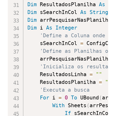
Dim
 ResultadosPlanilha 
As
St
Dim
 sSearchInCol 
As
String
Dim
 arrPesquisarNasPlanilhas
Dim
 i 
As
Integer
'Define a Coluna onde a 
    sSearchInCol 
=
 ConfigCol
'Define as Planilhas ond
    arrPesquisarNasPlanilhas
'Inicializa os resultado
    ResultadosLinha 
=
""
    ResultadosPlanilha 
=
""
'Executa a busca
For
 i 
=
0
To
 UBound
(
arrP
With
 Sheets
(
arrPesqu
If
 sSearchInCol 